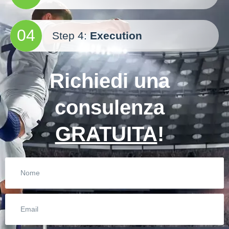
04
Step 4:
Execution
Richiedi una
consulenza
GRATUITA
!