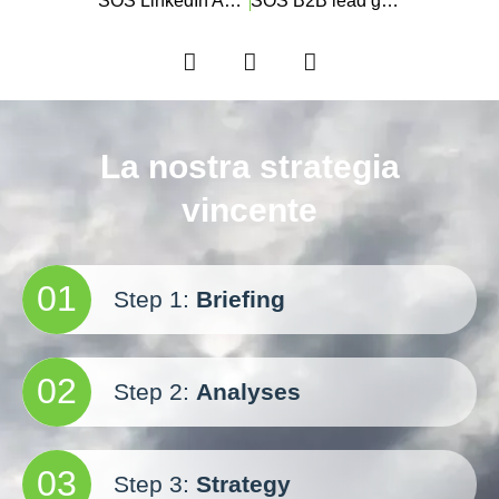
SOS LinkedIn Ads: consigli pratici e quando evitarle
SOS B2B lead generation: perché il tuo funnel non converte?
La nostra strategia
vincente
01
Step 1:
Briefing
02
Step 2:
Analyses
03
Step 3:
Strategy