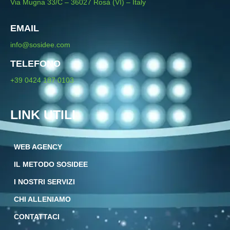
Via Mugna 33/C – 36027 Rosà (VI) – Italy
EMAIL
info@sosidee.com
TELEFONO
+39 0424 187 0103
LINK UTILI
WEB AGENCY
IL METODO SOSIDEE
I NOSTRI SERVIZI
CHI ALLENIAMO
CONTATTACI