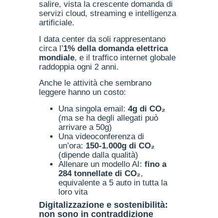
salire, vista la crescente domanda di
servizi cloud, streaming e intelligenza
artificiale.
I data center da soli rappresentano
circa l’
1% della domanda elettrica
mondiale
, e il traffico internet globale
raddoppia ogni 2 anni.
Anche le attività che sembrano
leggere hanno un costo:
Una singola email:
4g di CO₂
(ma se ha degli allegati può
arrivare a 50g)
Una videoconferenza di
un’ora:
150-1.000g di CO₂
(dipende dalla qualità)
Allenare un modello AI:
fino a
284 tonnellate di CO₂
,
equivalente a 5 auto in tutta la
loro vita
Digitalizzazione e sostenibilità:
non sono in contraddizione